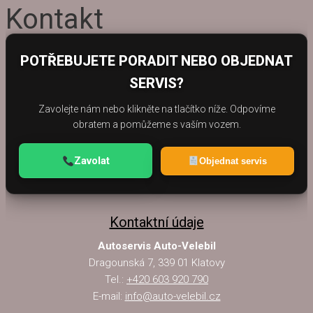
Kontakt
POTŘEBUJETE PORADIT NEBO OBJEDNAT
SERVIS?
Zavolejte nám nebo klikněte na tlačítko níže. Odpovíme
obratem a pomůžeme s vaším vozem.
Zavolat
Objednat servis
Kontaktní údaje
Autoservis Auto-Velebil
Dragounská 7, 339 01 Klatovy
Tel.:
+420 603 920 790
E-mail:
info@auto-velebil.cz